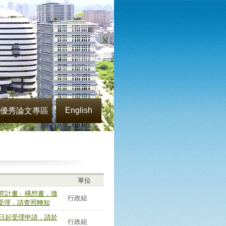
English
優秀論文專區
單位
研究計畫」構想書，徵
行政組
予受理，請查照轉知
即日起受理申請，請於
行政組