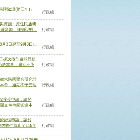
跨院驗證(第三年)」
行政組
力與實踐：原住民族研
踴躍參加，詳如說明，
行政組
8月3日起至9月3日止
行政組
第二梯次徵件自即日起
件函送本會，逾期不予
行政組
共同徵求跨國聯合研究計
函送本會，逾期不予受理
行政組
日起接受申請，請於
相關文件備函送達本
行政組
日起受理申請，請於
校內收件截止至115年
行政組