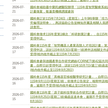
24
115年9月30日(含當日)前線上送出，逾期不予受理
2026-07-
國科會補助臺中榮民總醫院辦理「115年度智慧醫療系統
21
計畫徵案，敬邀貴機構踴躍參與
國科會訂於115年7月24日（星期五）上午9時舉辦「培
2026-07-
究倫理說明會」，惠請協助公告並轉知所屬及相關人員
21
請查照。
2026-07-
國科會徵求116年度第1梯次「科研創業計畫」，自115年
17
受理申請。
國科會115年度「智慧機器人產業高階人才培訓計畫」
2026-07-
受理申請，請於115年8月3日(星期一)前將申請相關文
17
受理(校內收件截止至115年7月23日)
國科會參與德國產學合作研究網絡(CORNET)第42屆
2026-07-
畫，自即日起受理申請，請於115年10月7日(週三)前
16
(校內收件截止至115年9月28日)
國科會115年度「異種器官移植醫學研究計畫」，自即
2026-07-
115年9月11日(星期五)前，依徵求公告規定，檢附申請
16
會，逾期不予受理(校內收件截止至115年9月2日)
國科會116年度「原子能科技學術合作研究計畫」自即
2026-07-
115年8月25日(星期二)前備函送達本會，逾期不予受理(
15
8月16日)