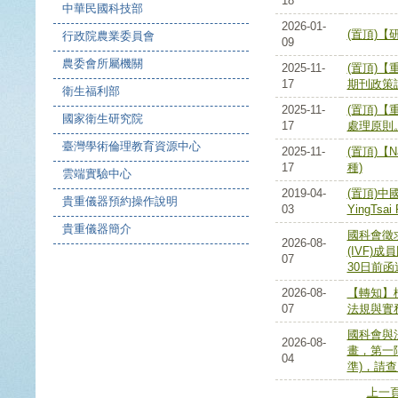
18
中華民國科技部
2026-01-
(置頂)
行政院農業委員會
09
農委會所屬機關
2025-11-
(置頂)【重要
17
期刊政策
衛生福利部
2025-11-
(置頂)
國家衛生研究院
17
處理原則
臺灣學術倫理教育資源中心
2025-11-
(置頂)【N
17
種)
雲端實驗中心
2019-04-
(置頂)中國醫
貴重儀器預約操作說明
03
YingTsai 
貴重儀器簡介
國科會徵
2026-08-
(IVF)
07
30日前函
2026-08-
【轉知】檢
07
法規與實
國科會與
2026-08-
畫，第一階
04
準)，請查
上一