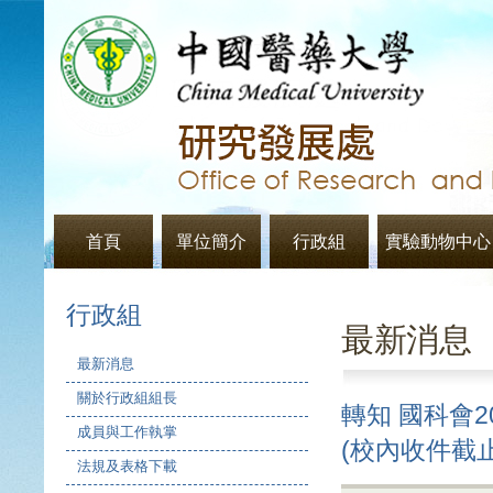
首頁
單位簡介
行政組
實驗動物中心
行政組
最新消息
最新消息
關於行政組組長
轉知 國科會2
成員與工作執掌
(校內收件截止
法規及表格下載