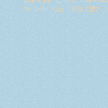
22072510∣ 位置：實驗大樓2、3樓