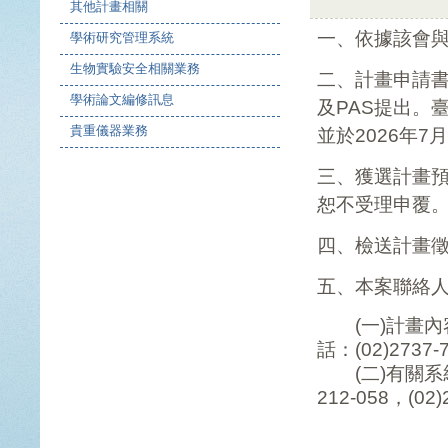
其他計畫相關
一、依據該會與
學術研究管理系統
生物實驗安全相關業務
二、計畫申請
學術論文編修訊息
及PAS提出。
貴重儀器業務
並於2026年
三、獲選計畫預
恕不受理申覆
四、檢送計畫徵
五、本案聯絡
(一)計畫內
話：(02)2737-
(二)有關系統
212-058，(02